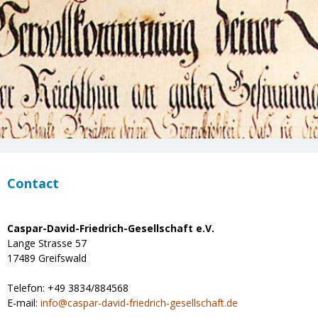
Contact
Caspar-David-Friedrich-Gesellschaft e.V.
Lange Strasse 57
17489 Greifswald
Telefon: +49 3834/884568
E-mail:
info
@
caspar-david-friedrich-gesellschaft.de