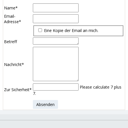
Mandatory
Name
*
field
Mandatory
Email-
field
Adresse
*
Eine Kopie der Email an mich.
Betreff
Mandatory
Nachricht
*
field
Please calculate 7 plus
Mandatory
Zur Sicherheit
*
7.
field